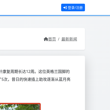
登录/注册
首页
/
最新新闻
计康复周期长达12周。这位英格兰国脚的
了5次，昔日的快速插上助攻逐渐从蓝月亮