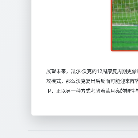
展望未来，凯尔·沃克的12周康复周期更
攻模式，那么沃克复出后反而可能迎来阵
卫，正以另一种方式考验着蓝月亮的韧性