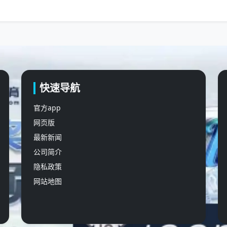
快速导航
官方app
网页版
最新新闻
公司简介
隐私政策
网站地图