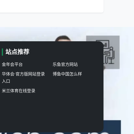
站点推荐
金年会平台
乐鱼官方网站
华体会·官方版网站登录
博鱼中国怎么样
入口
米兰体育在线登录