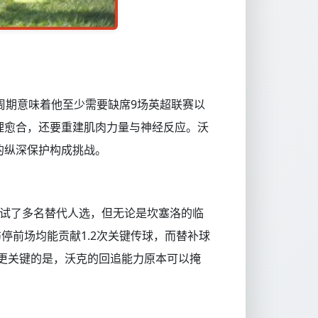
周期意味着他至少需要缺席9场英超联赛以
理愈合，还要重建肌肉力量与神经反应。沃
的纵深保护构成挑战。
尝试了多名替代人选，但无论是坎塞洛的临
停前场均能贡献1.2次关键传球，而替补球
。更关键的是，沃克的回追能力原本可以掩