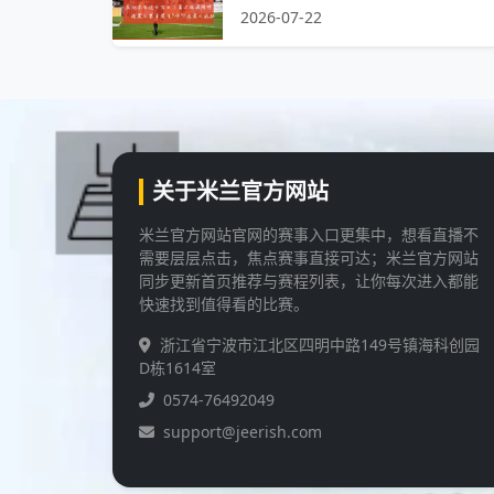
2026-07-22
关于米兰官方网站
米兰官方网站官网的赛事入口更集中，想看直播不
需要层层点击，焦点赛事直接可达；米兰官方网站
同步更新首页推荐与赛程列表，让你每次进入都能
快速找到值得看的比赛。
浙江省宁波市江北区四明中路149号镇海科创园
D栋1614室
0574-76492049
support@jeerish.com