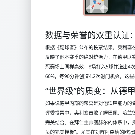
数据与荣誉的双重认证
根据《踢球者》公布的投票结果，奥利塞在
反映了他本赛季的绝对统治力：在德甲联赛
冠赛场上同样高效，8场打入5球并送出4
60%，每90分钟创造4.2次射门机会
“世界级”的质变：从德
如果说德甲内部的荣誉是对他适应能力的
评委投票中，奥利塞击败了姆巴佩、哈兰
完美结合。在拜仁主帅图赫尔的体系中，
员的完美模板”。尤其在对阵阿森纳的欧冠