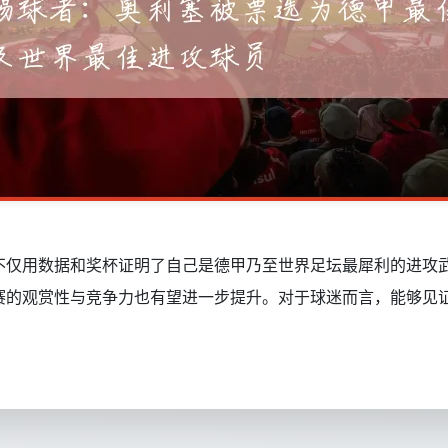
不仅用数据和奖杯证明了自己是德甲乃至世界足坛最犀利的进攻
赛的观赏性与竞争力也有望进一步提升。对于球迷而言，能够见