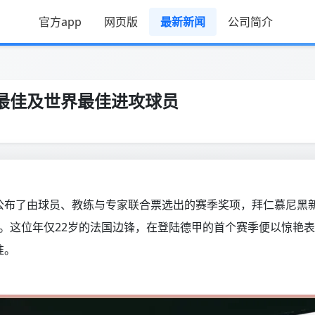
官方app
网页版
最新新闻
公司简介
最佳及世界最佳进攻球员
公布了由球员、教练与专家联合票选出的赛季奖项，拜仁慕尼黑新
员”。这位年仅22岁的法国边锋，在登陆德甲的首个赛季便以惊艳
准。