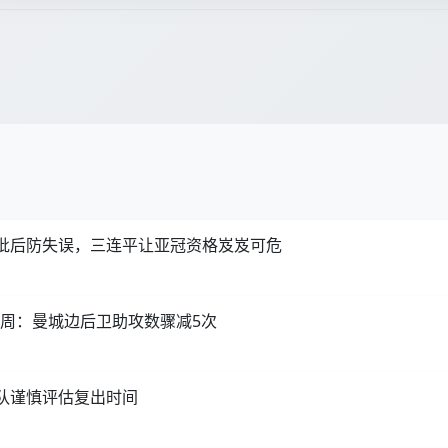
批后防失误，三连平让亚冠资格岌岌可危
2周：曼城边后卫助攻数骤减5次
队谨慎评估复出时间