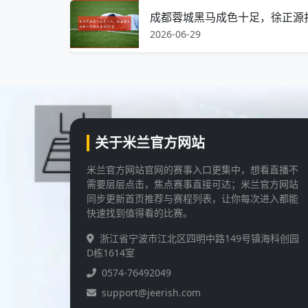
成都蓉城黑马成色十足，徐正源
2026-06-29
关于米兰官方网站
米兰官方网站官网的赛事入口更集中，想看直播不
需要层层点击，焦点赛事直接可达；米兰官方网站
同步更新首页推荐与赛程列表，让你每次进入都能
快速找到值得看的比赛。
浙江省宁波市江北区四明中路149号镇海科创园
D栋1614室
0574-76492049
support@jeerish.com