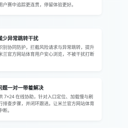
用户赛中追踪更连贯，停留体验更好。
减少异常跳转干扰
识别协同防护，拦截风险请求与异常跳转，提升
米兰官方网站体育用户安心浏览，不被干扰打断
问题一对一带着解决
 7×24 在线协助，针对入口定位、加载慢与刷
行排查步骤，并闭环跟进。让米兰官方网站体育
中断。