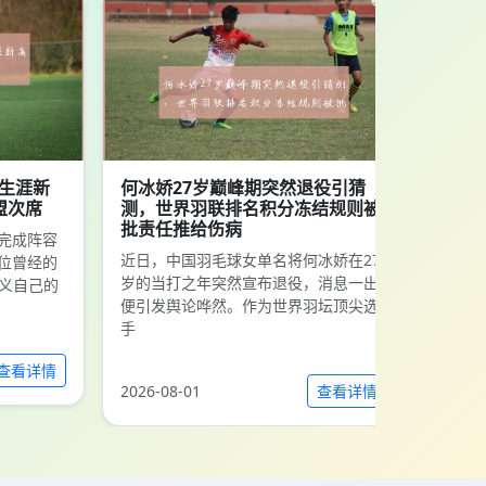
创生涯新
何冰娇27岁巅峰期突然退役引猜
科贝
盟次席
测，世界羽联排名积分冻结规则被
现，
批责任推给伤病
棒？
完成阵容
近日，中国羽毛球女单名将何冰娇在27
随着
位曾经的
岁的当打之年突然宣布退役，消息一出
安吉丽
定义自己的
便引发舆论哗然。作为世界羽坛顶尖选
网球
手
2026-
查看详情
2026-08-01
查看详情