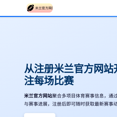
从注册
米兰官方网站
注每场比赛
米兰官方网站
聚合多项目体育赛事信息，通
与赛事进展，注册后即可随时获取最新赛事