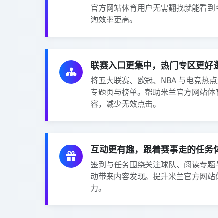
官方网站体育用户无需翻找就能看到
询效率更高。
联赛入口更集中，热门专区更好
将五大联赛、欧冠、NBA 与电竞热
专题页与榜单。帮助米兰官方网站体
容，减少无效点击。
互动更有趣，跟着赛事走的任务
签到与任务围绕关注球队、阅读专题
动带来内容发现。提升米兰官方网站
力。