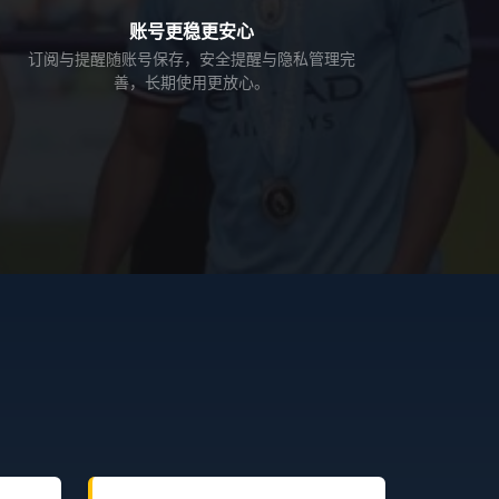
账号更稳更安心
订阅与提醒随账号保存，安全提醒与隐私管理完
善，长期使用更放心。