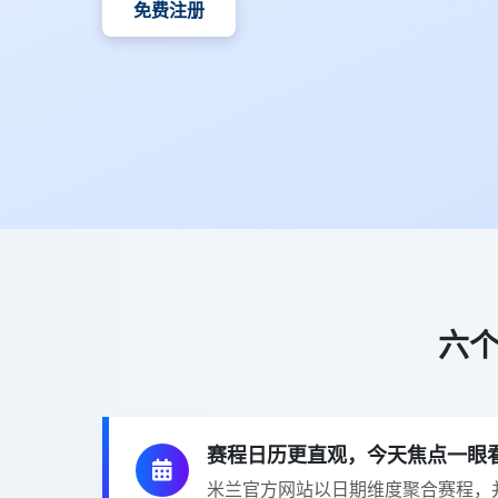
免费注册
六个
赛程日历更直观，今天焦点一眼
米兰官方网站以日期维度聚合赛程，