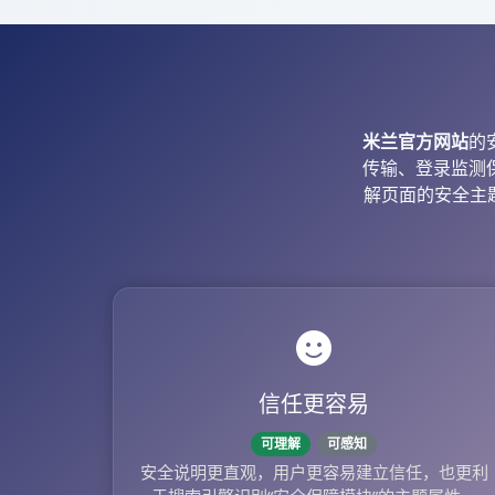
米兰官方网站
的
传输、登录监测
解页面的安全主题
信任更容易
可理解
可感知
安全说明更直观，用户更容易建立信任，也更利