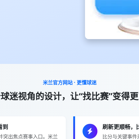
米兰官方网站 · 更懂球迷
球迷视角的设计，让“找比赛”变得
看到
刷新更顺畅，
并突出焦点赛事入口。米兰
比分与关键事件