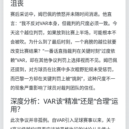
沮丧
赛后采访中，姆巴佩的愤怒并未随时间消退。他直
言：“我不反对VAR本身，但裁判的尺度必须一致。今
天这个越位判罚，如果放到比赛上半场，可能根本不
会被吹。为什么到了最后时刻，一个肩膀的越位就要
改变比赛结果？”一番话直指裁判在关键时刻“过度依
赖”VAR，却在其他争议判罚上选择视而不见。姆巴佩
还提到，对方球员在比赛中多次粗野犯规未受惩罚，
而巴黎一方却在关键判罚上被“挑刺”，这种尺度不一
的现象严重影响了球员对裁判团队的信任。
深度分析：VAR该“精准”还是“合理”运
用？
此次争议并非孤例。自VAR引入足球赛事以来，关于