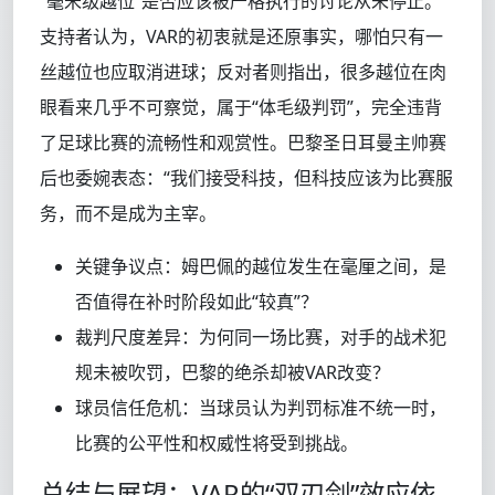
“毫米级越位”是否应该被严格执行的讨论从未停止。
支持者认为，VAR的初衷就是还原事实，哪怕只有一
丝越位也应取消进球；反对者则指出，很多越位在肉
眼看来几乎不可察觉，属于“体毛级判罚”，完全违背
了足球比赛的流畅性和观赏性。巴黎圣日耳曼主帅赛
后也委婉表态：“我们接受科技，但科技应该为比赛服
务，而不是成为主宰。
关键争议点：姆巴佩的越位发生在毫厘之间，是
否值得在补时阶段如此“较真”？
裁判尺度差异：为何同一场比赛，对手的战术犯
规未被吹罚，巴黎的绝杀却被VAR改变？
球员信任危机：当球员认为判罚标准不统一时，
比赛的公平性和权威性将受到挑战。
总结与展望：VAR的“双刃剑”效应依