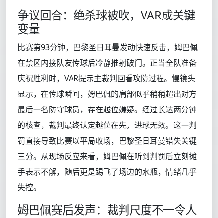
争议回合：绝杀球被吹，VAR成关键
变量
比赛第93分钟，巴黎圣日耳曼发动快速反击，姆巴佩
在禁区内接队友传球后冷静推射破门。正当全队准备
庆祝胜利时，VAR提示主裁判回看攻防过程。慢镜头
显示，在传球瞬间，姆巴佩的肩部似乎稍稍超出对方
最后一名防守球员，存在越位嫌疑。经过长达两分钟
的核查，裁判最终认定越位在先，进球无效。这一判
罚直接导致比赛以平局收场，巴黎圣日耳曼错失关键
三分。从现场反应来看，姆巴佩在听到判罚后立刻摊
手表示不解，随后更是踢飞了场边的水瓶，情绪几乎
失控。
姆巴佩赛后发声：裁判尺度不一令人