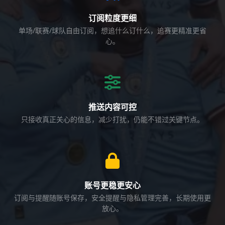
订阅粒度更细
单场/联赛/球队自由订阅，想追什么订什么，追赛更精准更省
心。
推送内容可控
只接收真正关心的信息，减少打扰，仍能不错过关键节点。
账号更稳更安心
订阅与提醒随账号保存，安全提醒与隐私管理完善，长期使用更
放心。