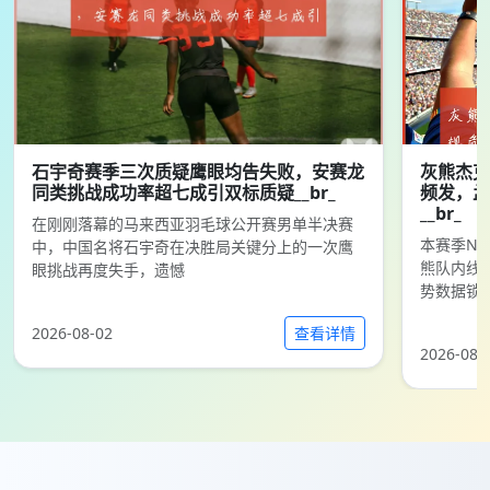
石宇奇赛季三次质疑鹰眼均告失败，安赛龙
灰熊杰克
同类挑战成功率超七成引双标质疑__br_
频发，孟
__br_
在刚刚落幕的马来西亚羽毛球公开赛男单半决赛
本赛季N
中，中国名将石宇奇在决胜局关键分上的一次鹰
熊队内线核
眼挑战再度失手，遗憾
势数据锁
2026-08-02
查看详情
2026-08-