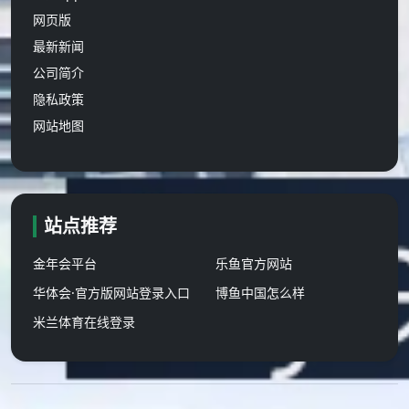
网页版
最新新闻
公司简介
隐私政策
网站地图
站点推荐
金年会平台
乐鱼官方网站
华体会·官方版网站登录入口
博鱼中国怎么样
米兰体育在线登录