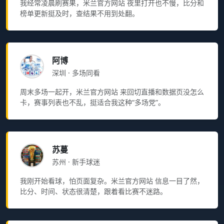
我经常凌晨刷赛果，米兰官方网站 夜里打开也不慢，比分和
榜单更新挺及时，查结果不用到处翻。
阿博
深圳 · 多场同看
周末多场一起开，米兰官方网站 来回切直播和数据页没怎么
卡，赛事列表也不乱，挺适合我这种“多场党”。
苏蔓
苏州 · 新手球迷
我刚开始看球，怕页面复杂。米兰官方网站 信息一目了然，
比分、时间、状态很清楚，跟着看比赛不迷路。