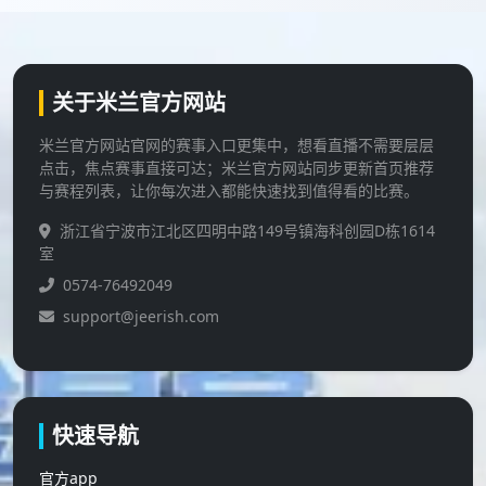
关于米兰官方网站
米兰官方网站官网的赛事入口更集中，想看直播不需要层层
点击，焦点赛事直接可达；米兰官方网站同步更新首页推荐
与赛程列表，让你每次进入都能快速找到值得看的比赛。
浙江省宁波市江北区四明中路149号镇海科创园D栋1614
室
0574-76492049
support@jeerish.com
快速导航
官方app