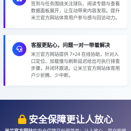
签到与任务围绕关注球队、阅读专题与查看
数据面板展开，让互动带来内容发现。提升
米兰官方网站体育用户参与感与回访动力。
客服更贴心，问题一对一带着解决
米兰官方网站提供 7×24 在线协助，针对入
口定位、加载慢与刷新延迟给出可执行排查
步骤，并闭环跟进。让米兰官方网站体育用
户少折腾、少中断。
安全保障更让人放心
米兰官方网站
的安全保障目标很简单：让人放心。用户能够