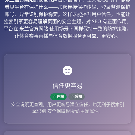
看见平台在保护什么——加密连接保护传输、登录监测保护
账号、异常识别保护稳定。这样既能提升用户信任，也能让
搜索引擎更容易理解页面的安全主题，对 SEO 有正面作用。
平台在 米兰官方网站 使用场景下同样保持一致的防护策略，
让体育赛事直播与体育数据服务更可靠、更安心。
信任更容易
可理解
可感知
安全说明更直观，用户更容易建立信任，也更利于搜索引
擎识别“安全保障模块”的主题属性。