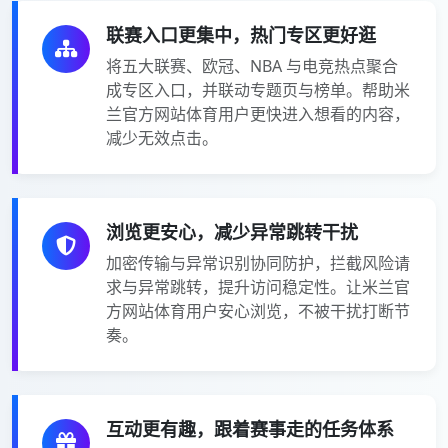
联赛入口更集中，热门专区更好逛
将五大联赛、欧冠、NBA 与电竞热点聚合
成专区入口，并联动专题页与榜单。帮助米
兰官方网站体育用户更快进入想看的内容，
减少无效点击。
浏览更安心，减少异常跳转干扰
加密传输与异常识别协同防护，拦截风险请
求与异常跳转，提升访问稳定性。让米兰官
方网站体育用户安心浏览，不被干扰打断节
奏。
互动更有趣，跟着赛事走的任务体系