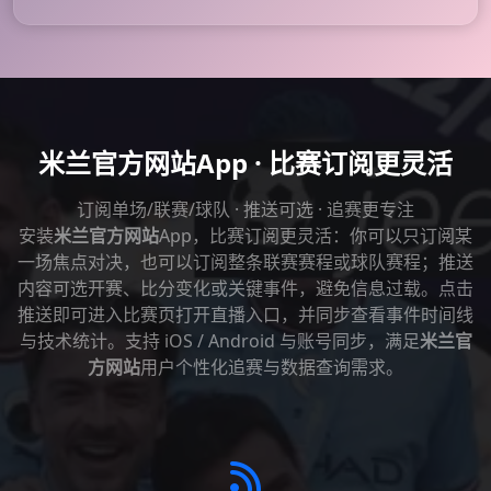
米兰官方网站
App · 比赛订阅更灵活
订阅单场/联赛/球队 · 推送可选 · 追赛更专注
安装
米兰官方网站
App，比赛订阅更灵活：你可以只订阅某
一场焦点对决，也可以订阅整条联赛赛程或球队赛程；推送
内容可选开赛、比分变化或关键事件，避免信息过载。点击
推送即可进入比赛页打开直播入口，并同步查看事件时间线
与技术统计。支持 iOS / Android 与账号同步，满足
米兰官
方网站
用户个性化追赛与数据查询需求。