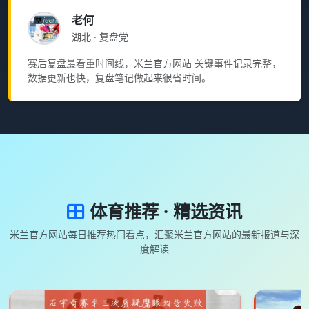
老何
湖北 · 复盘党
赛后复盘最看重时间线，米兰官方网站 关键事件记录完整，
数据更新也快，复盘笔记做起来很省时间。
体育推荐 · 精选资讯
米兰官方网站每日推荐热门看点，汇聚米兰官方网站的最新报道与深
度解读