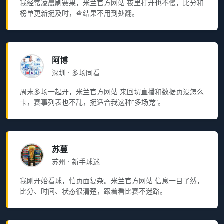
我经常凌晨刷赛果，米兰官方网站 夜里打开也不慢，比分和
榜单更新挺及时，查结果不用到处翻。
阿博
深圳 · 多场同看
周末多场一起开，米兰官方网站 来回切直播和数据页没怎么
卡，赛事列表也不乱，挺适合我这种“多场党”。
苏蔓
苏州 · 新手球迷
我刚开始看球，怕页面复杂。米兰官方网站 信息一目了然，
比分、时间、状态很清楚，跟着看比赛不迷路。