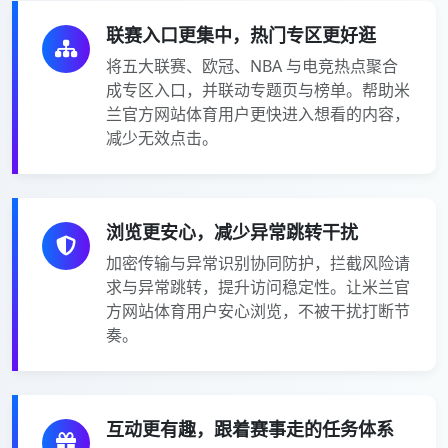
联赛入口更集中，热门专区更好逛
将五大联赛、欧冠、NBA 与电竞热点聚合
成专区入口，并联动专题页与榜单。帮助米
兰官方网站体育用户更快进入想看的内容，
减少无效点击。
浏览更安心，减少异常跳转干扰
加密传输与异常识别协同防护，拦截风险请
求与异常跳转，提升访问稳定性。让米兰官
方网站体育用户安心浏览，不被干扰打断节
奏。
互动更有趣，跟着赛事走的任务体系