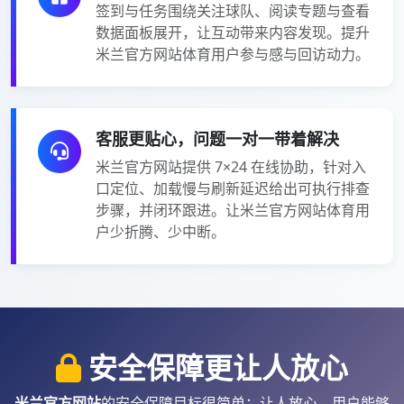
签到与任务围绕关注球队、阅读专题与查看
数据面板展开，让互动带来内容发现。提升
米兰官方网站体育用户参与感与回访动力。
客服更贴心，问题一对一带着解决
米兰官方网站提供 7×24 在线协助，针对入
口定位、加载慢与刷新延迟给出可执行排查
步骤，并闭环跟进。让米兰官方网站体育用
户少折腾、少中断。
安全保障更让人放心
米兰官方网站
的安全保障目标很简单：让人放心。用户能够