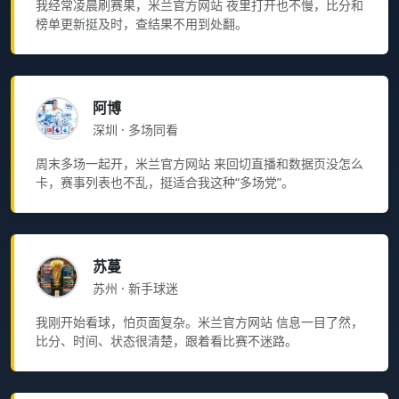
我经常凌晨刷赛果，米兰官方网站 夜里打开也不慢，比分和
榜单更新挺及时，查结果不用到处翻。
阿博
深圳 · 多场同看
周末多场一起开，米兰官方网站 来回切直播和数据页没怎么
卡，赛事列表也不乱，挺适合我这种“多场党”。
苏蔓
苏州 · 新手球迷
我刚开始看球，怕页面复杂。米兰官方网站 信息一目了然，
比分、时间、状态很清楚，跟着看比赛不迷路。