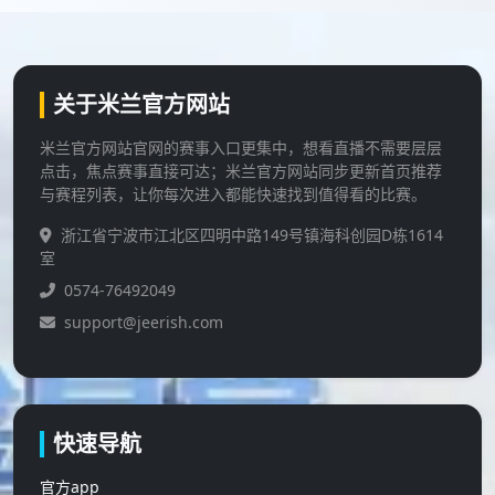
关于米兰官方网站
米兰官方网站官网的赛事入口更集中，想看直播不需要层层
点击，焦点赛事直接可达；米兰官方网站同步更新首页推荐
与赛程列表，让你每次进入都能快速找到值得看的比赛。
浙江省宁波市江北区四明中路149号镇海科创园D栋1614
室
0574-76492049
support@jeerish.com
快速导航
官方app