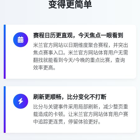
变得更简单
赛程日历更直观，今天焦点一眼看到
米兰官方网站以日期维度聚合赛程，并突出
焦点赛事入口。米兰官方网站体育用户无需
翻找就能看到今天/今晚的重点比赛，查询
效率更高。
刷新更顺畅，比分变化不打断
比分与关键事件采用局部刷新，减少整页重
载造成的卡顿。让米兰官方网站体育用户赛
中追踪更连贯，停留体验更好。