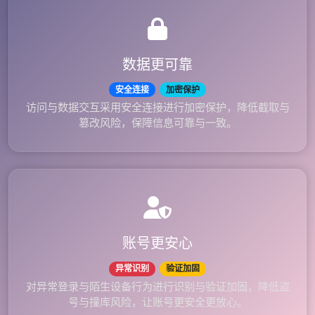
数据更可靠
安全连接
加密保护
访问与数据交互采用安全连接进行加密保护，降低截取与
篡改风险，保障信息可靠与一致。
账号更安心
异常识别
验证加固
对异常登录与陌生设备行为进行识别与验证加固，降低盗
号与撞库风险，让账号更安全更放心。