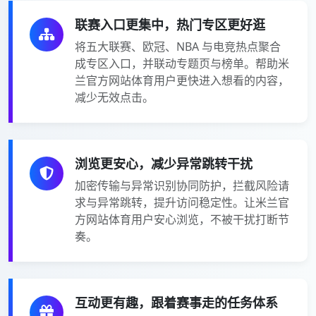
联赛入口更集中，热门专区更好逛
将五大联赛、欧冠、NBA 与电竞热点聚合
成专区入口，并联动专题页与榜单。帮助米
兰官方网站体育用户更快进入想看的内容，
减少无效点击。
浏览更安心，减少异常跳转干扰
加密传输与异常识别协同防护，拦截风险请
求与异常跳转，提升访问稳定性。让米兰官
方网站体育用户安心浏览，不被干扰打断节
奏。
互动更有趣，跟着赛事走的任务体系