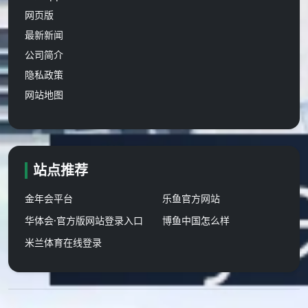
网页版
最新新闻
公司简介
隐私政策
网站地图
站点推荐
金年会平台
乐鱼官方网站
华体会·官方版网站登录入口
博鱼中国怎么样
米兰体育在线登录