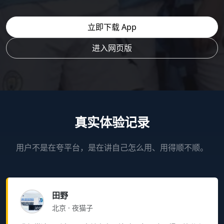
立即下载 App
进入网页版
真实体验记录
用户不是在夸平台，是在讲自己怎么用、用得顺不顺。
田野
北京 · 夜猫子