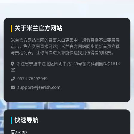
关于米兰官方网站
米兰官方网站官网的赛事入口更集中，想看直播不需要层层
点击，焦点赛事直接可达；米兰官方网站同步更新首页推荐
与赛程列表，让你每次进入都能快速找到值得看的比赛。
浙江省宁波市江北区四明中路149号镇海科创园D栋1614
室
0574-76492049
support@jeerish.com
快速导航
官方app